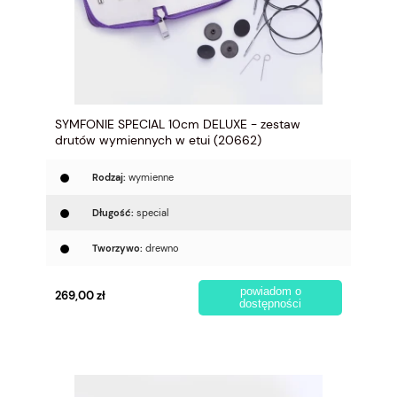
SYMFONIE SPECIAL 10cm DELUXE - zestaw
drutów wymiennych w etui (20662)
Rodzaj:
wymienne
Długość:
special
Tworzywo:
drewno
powiadom o
269,00 zł
dostępności