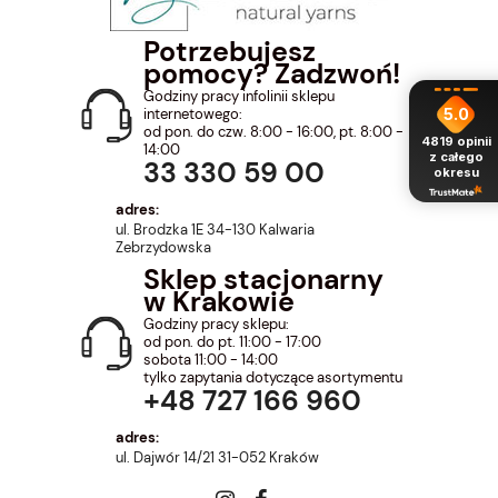
Potrzebujesz
pomocy? Zadzwoń!
Godziny pracy infolinii sklepu
5.0
internetowego:
od pon. do czw. 8:00 - 16:00, pt. 8:00 -
4819
opinii
14:00
z całego
33 330 59 00
okresu
adres:
ul. Brodzka 1E 34-130 Kalwaria
Zebrzydowska
Sklep stacjonarny
w Krakowie
Godziny pracy sklepu:
od pon. do pt. 11:00 - 17:00
sobota 11:00 - 14:00
tylko zapytania dotyczące asortymentu
+48 727 166 960
adres:
ul. Dajwór 14/21 31-052 Kraków