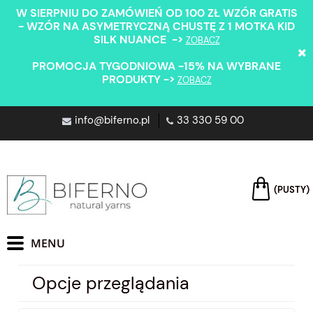
W SIERPNIU DO ZAMÓWIEŃ OD 100 ZŁ WZÓR GRATIS
- WZÓR NA ASYMETRYCZNĄ CHUSTĘ Z 1 MOTKA KID
SILK NUANCE ->
ZOBACZ
PROMOCJA TYGODNIOWA -15% NA WYBRANE
PRODUKTY ->
ZOBACZ
info@biferno.pl
33 330 59 00
(PUSTY)
Opcje przeglądania