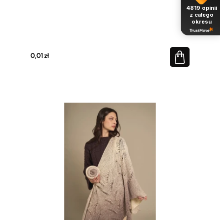
4819
opinii
z całego
okresu
0,01 zł