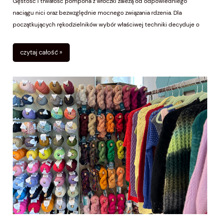
Gęstość i trwałość pompona z włóczki zależą od odpowiedniego
naciągu nici oraz bezwzględnie mocnego związania rdzenia. Dla
początkujących rękodzielników wybór właściwej techniki decyduje o
tym, czy ozdoba zachowa kulisty kształt, czy szybko zgubi nitki.
Sprawdź, jak stworzyć idealny, puchaty dodatek do czapek i szalików,
czytaj całość »
korzystając z domowego kartonika lub profesjonalnego przyrządu.