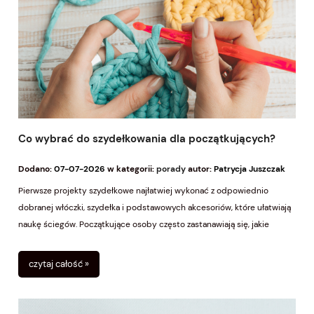
Co wybrać do szydełkowania dla początkujących?
Dodano:
07-07-2026
w kategorii:
porady
autor:
Patrycja Juszczak
Pierwsze projekty szydełkowe najłatwiej wykonać z odpowiednio
dobranej włóczki, szydełka i podstawowych akcesoriów, które ułatwiają
naukę ściegów. Początkujące osoby często zastanawiają się, jakie
materiały kupić, aby uniknąć frustracji podczas pierwszych prób. W
2026 roku popularność rękodzieła nadal rośnie, a świadomy wybór
czytaj całość »
narzędzi pomaga rozpocząć szydełkową przygodę.