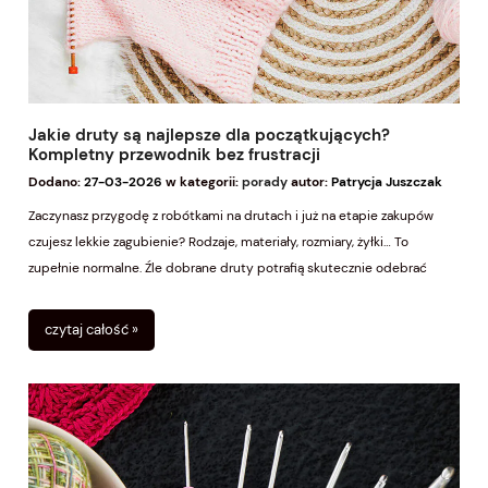
Jakie druty są najlepsze dla początkujących?
Kompletny przewodnik bez frustracji
Dodano:
27-03-2026
w kategorii:
porady
autor:
Patrycja Juszczak
Zaczynasz przygodę z robótkami na drutach i już na etapie zakupów
czujesz lekkie zagubienie? Rodzaje, materiały, rozmiary, żyłki… To
zupełnie normalne. Źle dobrane druty potrafią skutecznie odebrać
radość z nauki, nawet jeśli masz świetną włóczkę i ogromną motywację.
Dobra wiadomość jest taka, że dobry wybór drutów na start wcale nie
czytaj całość »
jest skomplikowany - trzeba tylko wiedzieć, na co zwrócić uwagę