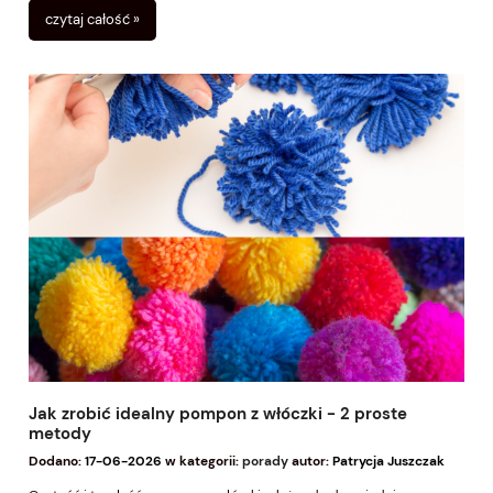
pozwala maksymalnie wykorzystać materiał i uniknąć niepotrzebnych
czytaj całość »
wydatków.
Jak zrobić idealny pompon z włóczki - 2 proste
metody
Dodano:
17-06-2026
w kategorii:
porady
autor:
Patrycja Juszczak