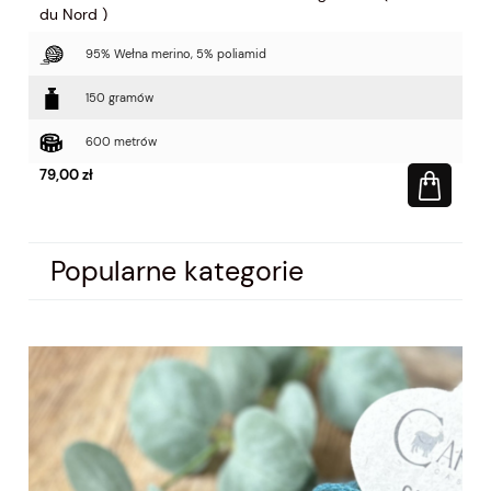
du Nord )
du
95% Wełna merino, 5% poliamid
150 gramów
600 metrów
79,00 zł
79
Popularne kategorie