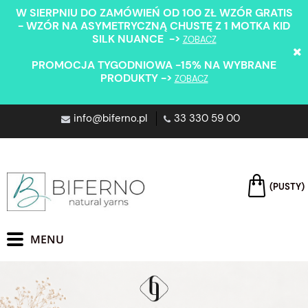
W SIERPNIU DO ZAMÓWIEŃ OD 100 ZŁ WZÓR GRATIS
- WZÓR NA ASYMETRYCZNĄ CHUSTĘ Z 1 MOTKA KID
SILK NUANCE ->
ZOBACZ
PROMOCJA TYGODNIOWA -15% NA WYBRANE
PRODUKTY ->
ZOBACZ
info@biferno.pl
33 330 59 00
(PUSTY)