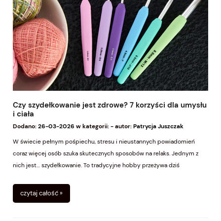
Czy szydełkowanie jest zdrowe? 7 korzyści dla umysłu
i ciała
Dodano:
26-03-2026
w kategorii:
-
autor:
Patrycja Juszczak
W świecie pełnym pośpiechu, stresu i nieustannych powiadomień
coraz więcej osób szuka skutecznych sposobów na relaks. Jednym z
nich jest… szydełkowanie. To tradycyjne hobby przeżywa dziś
prawdziwy renesans i zyskuje popularność jako naturalna metoda
redukcji stresu.
czytaj całość »