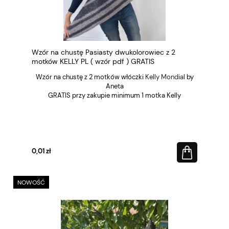
Wzór na chustę Pasiasty dwukolorowiec z 2
motków KELLY PL ( wzór pdf ) GRATIS
Wzór na chustę z 2 motków włóczki
Kelly Mondial
by
Aneta
GRATIS przy zakupie minimum 1 motka Kelly
0,01 zł
NOWOŚĆ