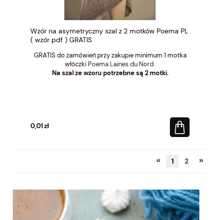
Wzór na asymetryczny szal z 2 motków Poema PL
( wzór pdf ) GRATIS
GRATIS do zamówień przy zakupie minimum 1 motka
włóczki
Poema Laines du Nord
Na szal ze wzoru potrzebne są 2 motki.
0,01 zł
«
»
1
2