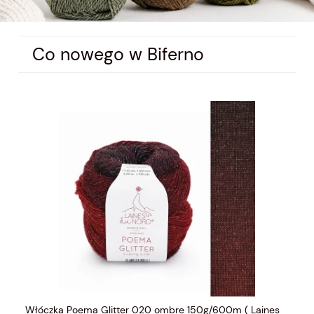
Co nowego w Biferno
s
Włóczka Poema Glitter 021 ombre 150g/600m ( Laines
Wł