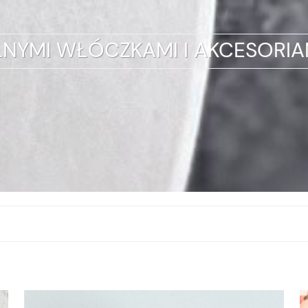
LNYMI WŁÓCZKAMI I AKCESORIAM