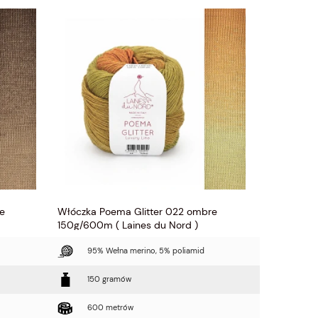
e
Włóczka Poema Glitter 022 ombre
Włóczka P
150g/600m ( Laines du Nord )
150g/600m 
95% Wełna merino, 5% poliamid
95% W
150 gramów
150 
600 metrów
600 