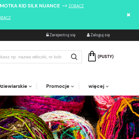
 MOTKA KID SILK NUANCE ->
ZOBACZ
OBACZ
Zarejestruj się
Zaloguj się
(PUSTY)
ziewiarskie
Promocje
więcej