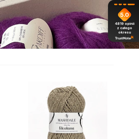
5.0
4819
opinii
z całego
okresu