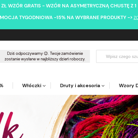
 ZŁ WZÓR GRATIS - WZÓR NA ASYMETRYCZNĄ CHUSTĘ Z 1
MOCJA TYGODNIOWA -15% NA WYBRANE PRODUKTY ->
Z
Dziś odpoczywamy 😉. Twoje zamówienie
zostanie wysłane w najbliższy dzień roboczy.
5%
Włóczki
Druty i akcesoria
Wzory D