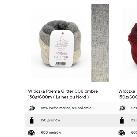
bre
Włóczka Poema Glitter 006 ombre
Włóczka 
150g/600m ( Laines du Nord )
150g/600
d
95% Wełna merino, 5% poliamid
95%
150 gramów
150
600 metrów
60