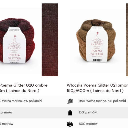
Poema Glitter 020 ombre
Włóczka Poema Glitter 021 ombr
m ( Laines du Nord )
150g/600m ( Laines du Nord )
 Wełna merino, 5% poliamid
95% Wełna merino, 5% poliamid
 gramów
150 gramów
0 metrów
600 metrów