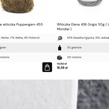
a włóczka Puppengarn 455
Włóczka Elena 436 Grigio 50g ( 
Mondial )
 Moher, 17% Wełna, 9% Poliamid
85% Bawełna Egipska, 15% Jedwa
gram
50 gramów
metrów
125 metrów
19,50 zł
16,58 zł