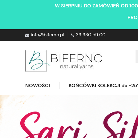
W SIERPNIU DO ZAMÓWIEŃ OD 100
PRO
info@biferno.pl
33 330 59 00
NOWOŚCI
KOŃCÓWKI KOLEKCJI do -2