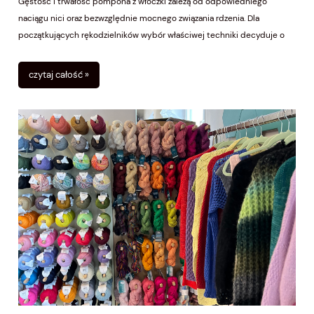
Gęstość i trwałość pompona z włóczki zależą od odpowiedniego
naciągu nici oraz bezwzględnie mocnego związania rdzenia. Dla
początkujących rękodzielników wybór właściwej techniki decyduje o
tym, czy ozdoba zachowa kulisty kształt, czy szybko zgubi nitki.
Sprawdź, jak stworzyć idealny, puchaty dodatek do czapek i szalików,
czytaj całość »
korzystając z domowego kartonika lub profesjonalnego przyrządu.