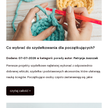
Co wybrać do szydełkowania dla początkujących?
Dodano:
07-07-2026
w kategorii:
porady
autor:
Patrycja Juszczak
Pierwsze projekty szydełkowe najłatwiej wykonać z odpowiednio
dobranej włóczki, szydełka i podstawowych akcesoriów, które ułatwiają
naukę ściegów. Początkujące osoby często zastanawiają się, jakie
materiały kupić, aby uniknąć frustracji podczas pierwszych prób. W
2026 roku popularność rękodzieła nadal rośnie, a świadomy wybór
czytaj całość »
narzędzi pomaga rozpocząć szydełkową przygodę.