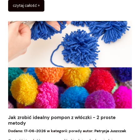
pozwala maksymalnie wykorzystać materiał i uniknąć niepotrzebnych
czytaj całość »
wydatków.
Jak zrobić idealny pompon z włóczki - 2 proste
metody
Dodano:
17-06-2026
w kategorii:
porady
autor:
Patrycja Juszczak