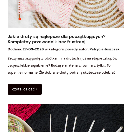
Jakie druty są najlepsze dla początkujących?
Kompletny przewodnik bez frustracji
Dodano:
27-03-2026
w kategorii:
porady
autor:
Patrycja Juszczak
Zaczynasz przygodę z robótkami na drutach i już na etapie zakupów
czujesz lekkie zagubienie? Rodzaje, materiały, rozmiary, żyłki… To
zupełnie normalne. Źle dobrane druty potrafią skutecznie odebrać
radość z nauki, nawet jeśli masz świetną włóczkę i ogromną motywację.
Dobra wiadomość jest taka, że dobry wybór drutów na start wcale nie
czytaj całość »
jest skomplikowany - trzeba tylko wiedzieć, na co zwrócić uwagę