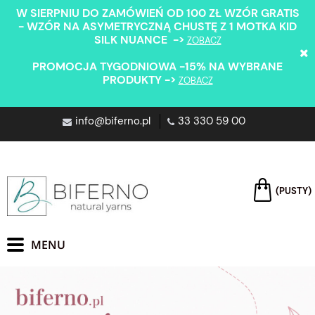
W SIERPNIU DO ZAMÓWIEŃ OD 100 ZŁ WZÓR GRATIS
- WZÓR NA ASYMETRYCZNĄ CHUSTĘ Z 1 MOTKA KID
SILK NUANCE ->
ZOBACZ
PROMOCJA TYGODNIOWA -15% NA WYBRANE
PRODUKTY ->
ZOBACZ
info@biferno.pl
33 330 59 00
(PUSTY)