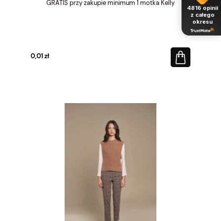
GRATIS przy zakupie minimum 1 motka Kelly
4816
opinii
z całego
okresu
0,01 zł