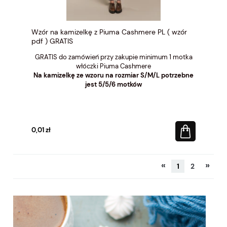
Wzór na kamizelkę z Piuma Cashmere PL ( wzór
pdf ) GRATIS
GRATIS do zamówień przy zakupie minimum 1 motka
włóczki Piuma Cashmere
Na kamizelkę ze wzoru na rozmiar S/M/L potrzebne
jest 5/5/6 motków
0,01 zł
«
»
1
2