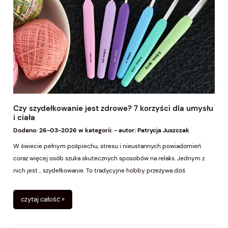
Czy szydełkowanie jest zdrowe? 7 korzyści dla umysłu
i ciała
Dodano:
26-03-2026
w kategorii:
-
autor:
Patrycja Juszczak
W świecie pełnym pośpiechu, stresu i nieustannych powiadomień
coraz więcej osób szuka skutecznych sposobów na relaks. Jednym z
nich jest… szydełkowanie. To tradycyjne hobby przeżywa dziś
prawdziwy renesans i zyskuje popularność jako naturalna metoda
redukcji stresu.
czytaj całość »