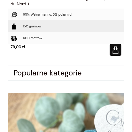
du Nord )
du
95% Wełna merino, 5% poliamid
150 gramów
600 metrów
79,00 zł
79
Popularne kategorie