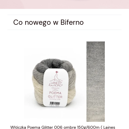
Co nowego w Biferno
s
Włóczka Poema Glitter 020 ombre 150g/600m ( Laines
Wł